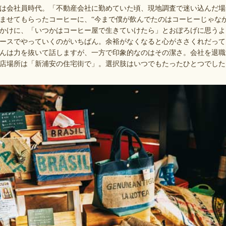
は会社員時代。「不動産会社に勤めていた頃、現地調査で迷い込んだ場
ませてもらったコーヒーに、“今まで僕が飲んでたのはコーヒーじゃな
かけに、「いつかはコーヒー屋で生きていけたら」とおぼろげに思うよ
ースでやっていくのがいちばん。余裕がなくなると心がささくれだって
んは力を抜いて話しますが、一方で印象的なのはその潔さ。会社を退職
店場所は「新浦安の住宅街で」。選択肢はいつでもたったひとつでした