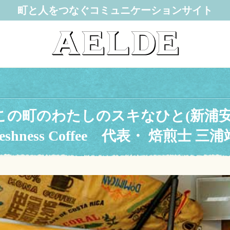
町と人をつなぐコミュニケーションサイト
この町のわたしのスキなひと(新浦安
 Freshness Coffee 代表・ 焙煎士 