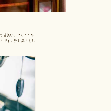
で苦笑い。２０１１年
靖彦さんです。照れ臭さをち