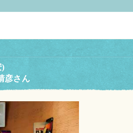
)
三浦靖彦さん