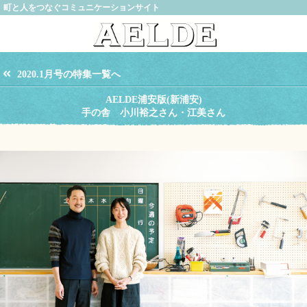
町と人をつなぐコミュニケーションサイト
2020.1月号の特集一覧へ
AELDE浦安版(新浦安)
手の舎 小川裕之さん・江美さん