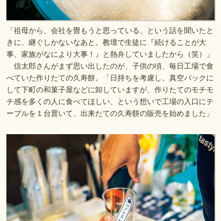
「祖母から、会社を畳もうと思っている、という話を聞いたと
きに、継ぐしかないなあと。教壇で生徒に『続けることが大
事、家族がなにより大事！』と熱弁していましたから（笑）」
信太郎さんがまず思い出したのが、子供の頃、毎日工場で食
べていた作りたての久寿餅。「日持ちを考慮し、真空パックに
して下町の和菓子屋などに卸していますが、作りたてのモチモ
チ感を多くの人に食べてほしい、という想いで工場の入口にテ
ーブルを１台置いて、出来たての久寿餅の販売を始めました」