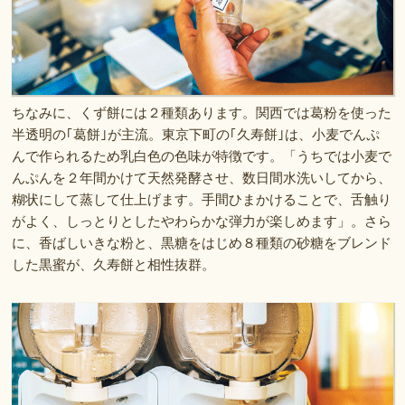
ちなみに、くず餅には２種類あります。関西では葛粉を使った
半透明の｢葛餅｣が主流。東京下町の｢久寿餅｣は、小麦でんぷ
んで作られるため乳白色の色味が特徴です。「うちでは小麦で
んぷんを２年間かけて天然発酵させ、数日間水洗いしてから、
糊状にして蒸して仕上げます。手間ひまかけることで、舌触り
がよく、しっとりとしたやわらかな弾力が楽しめます」。さら
に、香ばしいきな粉と、黒糖をはじめ８種類の砂糖をブレンド
した黒蜜が、久寿餅と相性抜群。