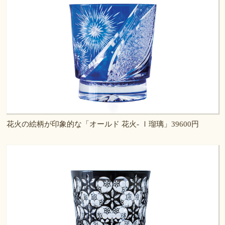
花火の絵柄が印象的な「オールド 花火- Ⅰ瑠璃」39600円