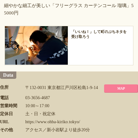
細やかな細工が美しい「フリーグラス カーテンコール 瑠璃」5
5000円
「いいね！」して町のぷちネタを
受け取ろう
Data
住所
〒132-0031 東京都江戸川区松島1-9-14
MAP
電話
03-3656-4687
営業時間
10:00～17:00
定休日
土・日・祝定休
URL
https://www.ohba-kiriko.tokyo/
その他
アクセス／新小岩駅より徒歩20分