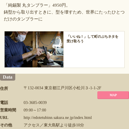
「純錫製 丸タンブラー」4950円。
鋳型から取り出すときに、型を壊すため、世界にたったひとつ
だけのタンブラーに
「いいね！」して町のぷちネタを
受け取ろう
Data
〒132-0034 東京都江戸川区小松川３-1-1-2F
住所
MAP
電話
03-3685-0039
営業時間
09:00～17:00
URL
http://edotetubinn.sakura.ne.jp/index.html
その他
アクセス／東大島駅より徒歩10分