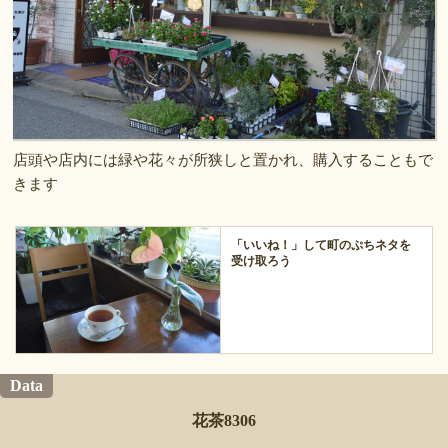
店頭や店内には緑や花々が所狭しと置かれ、購入することもで
きます
「いいね！」して町のぷちネタを
受け取ろう
Data
花茶8306