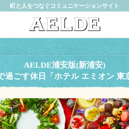
町と人をつなぐコミュニケーションサイト
AELDE浦安版(新浦安)
で過ごす休日「ホテル エミオン 東