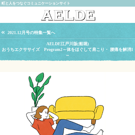
町と人をつなぐコミュニケーションサイト
2021.12月号の特集一覧へ
AELDE江戸川版(船堀)
おうちエクササイズ Program2～体をほぐして肩こり・ 腰痛を解消1
～