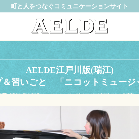
町と人をつなぐコミュニケーションサイト
AELDE江戸川版(瑞江)
プ＆習いごと 「ニコットミュージッ