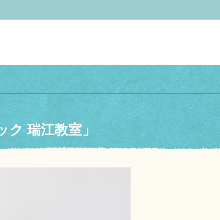
ク 瑞江教室」