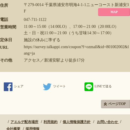
〒279-0014 千葉県浦安市明海4-1-1ニューコースト新浦安3
住所
F
MAP
電話
047-711-1122
11:00～15:00（14:00LO）、17:00～21:00（20:00LO）
営業時間
土・日・祝11:00～21:00（うち甘味14:30～17:00）
定休日
施設の休みに準ずる
https://survey.talkappi.com/coupon?f=ozmall&id=801002002&l
URL
ang=ja
その他
アクセス／新浦安駅より徒歩17分
シェア
ツイート
LINEで送る
ページTOP
アエルデ配布場所
利用規約
個人情報保護方針
お問い合わせ
会社概要
採用情報