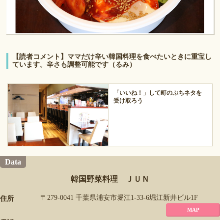
【読者コメント】ママだけ辛い韓国料理を食べたいときに重宝し
ています。辛さも調整可能です（るみ）
「いいね！」して町のぷちネタを
受け取ろう
Data
韓国野菜料理 ＪＵＮ
〒279-0041 千葉県浦安市堀江1-33-6堀江新井ビル1F
住所
MAP