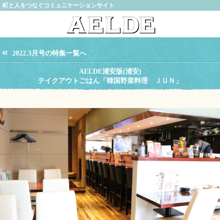
町と人をつなぐコミュニケーションサイト
2022.3月号の特集一覧へ
AELDE浦安版(浦安)
テイクアウトごはん「韓国野菜料理 ＪＵＮ」