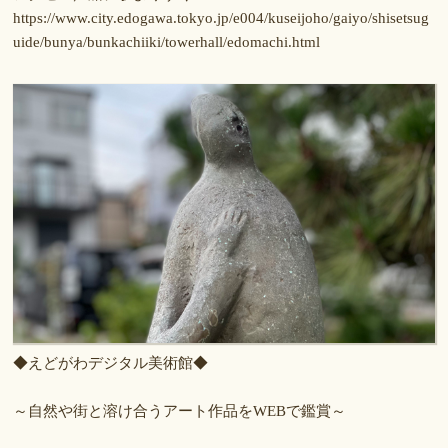
https://www.city.edogawa.tokyo.jp/e004/kuseijoho/gaiyo/shisetsug
uide/bunya/bunkachiiki/towerhall/edomachi.html
◆えどがわデジタル美術館◆
～自然や街と溶け合うアート作品をWEBで鑑賞～