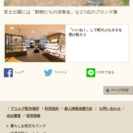
富士公園には「動物たちの演奏会」など3点のブロンズ像
「いいね！」して町のぷちネタを
受け取ろう
シェア
ツイート
LINEで送る
ページTOP
アエルデ配布場所
利用規約
個人情報保護方針
お問い合わせ
会社概要
採用情報
暮らしお役立ちリンク