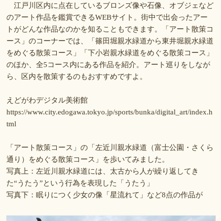
江戸川区内に点在しているブロンズ像や石像、オブジェなど
のアート作品を鑑賞できるWEBサイト。街中で出会ったアー
トがどんな作品なのかを知ることもできます。「アート散策コ
ース」のコーナーでは、「篠田堀親水緑道から東井堀親水緑道
をめぐる散策コース」「下小岩親水緑道をめぐる散策コース」
のほか、全5コース内にある作品を紹介。アート巡りをしなが
ら、区内を散策するのもおすすめですよ。
えどがわデジタル美術館
https://www.city.edogawa.tokyo.jp/sports/bunka/digital_art/index.h
tml
「アート散策コース」の「左近川親水緑道（富士公園・さくら
通り）をめぐる散策コース」を歩いてみました。
写真上：左近川親水緑道には、太古から人が繰り返してき
た“うたう”という行為を表現した「うたう」
写真下：眠りにつく少女の像「星流れて」など8点の作品が