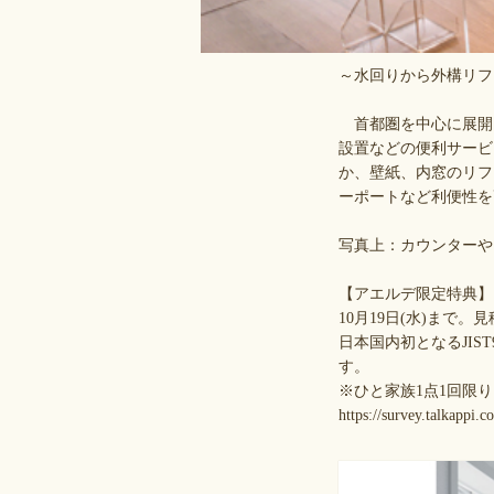
～水回りから外構リフ
首都圏を中心に展開
設置などの便利サービ
か、壁紙、内窓のリフ
ーポートなど利便性を
写真上：カウンターや
【アエルデ限定特典】
10月19日(水)ま
日本国内初となるJIS
す。
※ひと家族1点1回限り
https://survey.talkapp