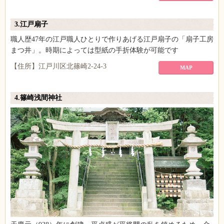
3.江戸扇子
職人歴47年の江戸職人ひとりで作りあげる江戸扇子の「扇子工房
まつ井」。時期によっては型紙の手折体験が可能です
【住所】江戸川区北篠崎2-24-3
MAP
4.篠崎浅間神社