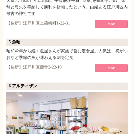
天慶元（938）年に創建。平貞盛が平将門の乱を鎮めるため、金
幣と弓矢を奉納して勝利を祈願したという、由緒ある江戸川区内
最古の神社です
【住所】江戸川区上篠崎町1-22-31
MAP
5.魚昭
昭和42年から続く魚屋さんが家族で営む定食屋。人気は、初がつ
おなど季節の魚が味わえる刺身定食
【住所】江戸川区鹿骨2-22-10
MAP
6.アルティザン