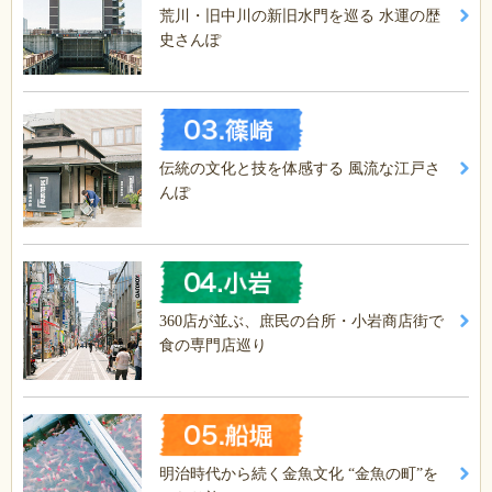
荒川・旧中川の新旧水門を巡る 水運の歴
史さんぽ
伝統の文化と技を体感する 風流な江戸さ
んぽ
360店が並ぶ、庶民の台所・小岩商店街で
食の専門店巡り
明治時代から続く金魚文化 “金魚の町”を