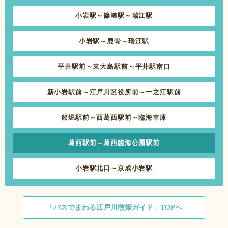
小岩駅～篠﨑駅～瑞江駅
小岩駅～鹿骨～瑞江駅
平井駅前～東大島駅前～平井駅南口
新小岩駅前～江戸川区役所前～一之江駅前
船堀駅前～西葛西駅前～臨海車庫
葛西駅前～葛西臨海公園駅前
小岩駅北口～京成小岩駅
「バスでまわる江戸川散策ガイド」TOPへ