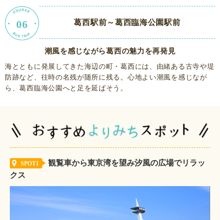
06
葛西駅前～葛西臨海公園駅前
潮風を感じながら葛西の魅力を再発見
海とともに発展してきた海辺の町・葛西には、由緒ある古寺や堤
防跡など、往時の名残が随所に残る。心地よい潮風を感じなが
ら、葛西臨海公園へと足を延ばそう。
観覧車から東京湾を望み汐風の広場でリラッ
SPOT1
クス