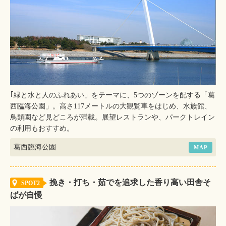
｢緑と水と人のふれあい」をテーマに、5つのゾーンを配する「葛
西臨海公園」。高さ117メートルの大観覧車をはじめ、水族館、
鳥類園など見どころが満載。展望レストランや、パークトレイン
の利用もおすすめ。
葛西臨海公園
MAP
挽き・打ち・茹でを追求した香り高い田舎そ
SPOT2
ばが自慢