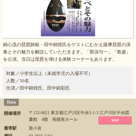
錦心流の琵琶師範・田中錦煌氏をゲストにむかえ薩摩琵琶の演
奏とその魅力を解説していただきます。「那須与一」「敦盛」
を公演。当日は琵琶を弾ける体験コーナーもあります。
対象／小学生以上（未就学児の入場不可）
人数／50名
出演／田中錦煌氏、田中錦彩氏
Data
〒132-0021 東京都江戸川区中央3-1-3 江戸川区中央図
開催場所
書館 4階 視聴覚ホール
MAP
最寄駅
新小岩