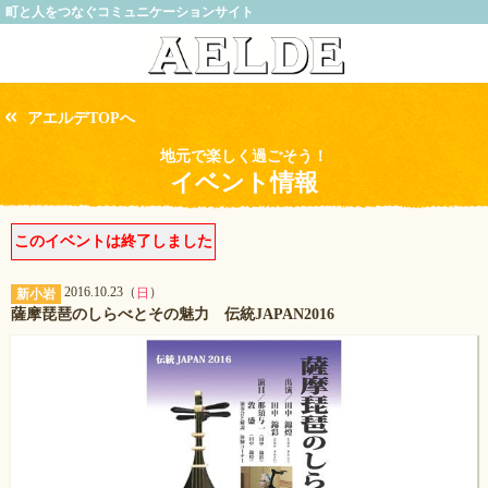
町と人をつなぐコミュニケーションサイト
アエルデTOPへ
地元で楽しく過ごそう！
イベント情報
このイベントは終了しました
2016.10.23（
）
日
新小岩
薩摩琵琶のしらべとその魅力 伝統JAPAN2016