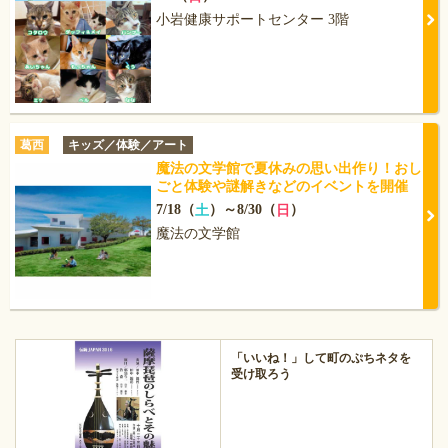
小岩健康サポートセンター 3階
葛西
キッズ／体験／アート
魔法の文学館で夏休みの思い出作り！おし
ごと体験や謎解きなどのイベントを開催
7/18（
）～8/30（
）
土
日
魔法の文学館
「いいね！」して町のぷちネタを
受け取ろう