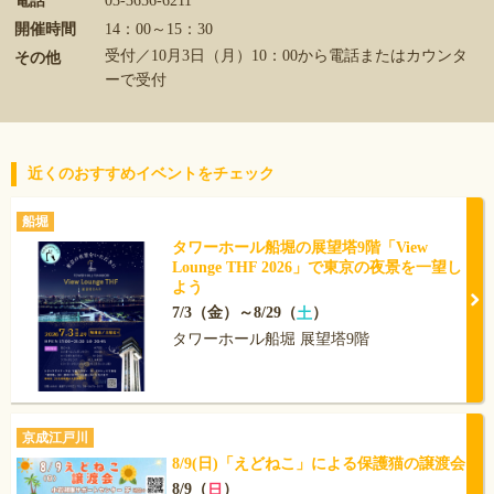
電話
03-3656-6211
開催時間
14：00～15：30
受付／10月3日（月）10：00から電話またはカウンタ
その他
ーで受付
近くのおすすめイベントをチェック
船堀
タワーホール船堀の展望塔9階「View
Lounge THF 2026」で東京の夜景を一望し
よう
7/3（金）～8/29（
）
土
タワーホール船堀 展望塔9階
京成江戸川
8/9(日)「えどねこ」による保護猫の譲渡会
8/9（
）
日