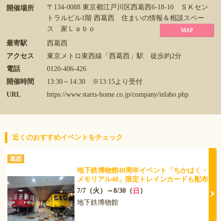
〒134-0088 東京都江戸川区西葛西6-18-10 ＳＫセン
開催場所
トラルビル1階 西葛西 住まいの情報＆相談スペー
ス 家Ｌａｂｏ
MAP
最寄駅
西葛西
アクセス
東京メトロ東西線「西葛西」駅 徒歩約2分
電話
0120-406-426
開催時間
13:30～14:30 ※13:15より受付
URL
https://www.starts-home.co.jp/company/ielabo.php
近くのおすすめイベントをチェック
葛西
地下鉄博物館40周年イベント「ちかはく・
メモリアル40」限定トレインカードも配布
7/7（火）～8/30（
）
日
地下鉄博物館