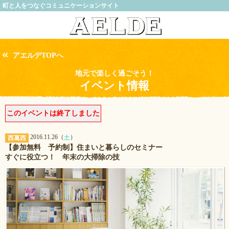
町と人をつなぐコミュニケーションサイト
アエルデTOPへ
地元で楽しく過ごそう！
イベント情報
このイベントは終了しました
2016.11.26（
）
土
西葛西
【参加無料 予約制】住まいと暮らしのセミナー
すぐに役立つ！ 年末の大掃除の技