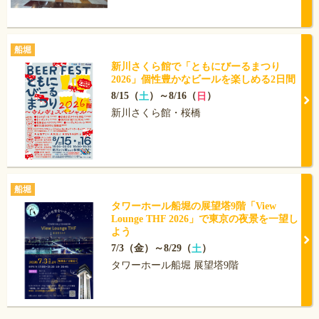
船堀
新川さくら館で「ともにびーるまつり
2026」個性豊かなビールを楽しめる2日間
8/15（
）～8/16（
）
土
日
新川さくら館・桜橋
船堀
タワーホール船堀の展望塔9階「View
Lounge THF 2026」で東京の夜景を一望し
よう
7/3（金）～8/29（
）
土
タワーホール船堀 展望塔9階