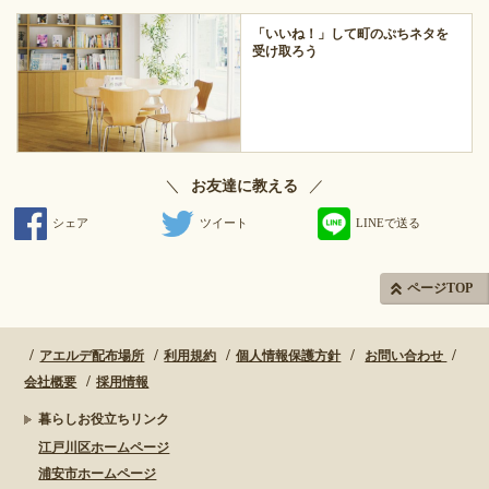
「いいね！」して町のぷちネタを
受け取ろう
＼
／
お友達に教える
シェア
ツイート
LINEで送る
ページTOP
アエルデ配布場所
利用規約
個人情報保護方針
お問い合わせ
会社概要
採用情報
暮らしお役立ちリンク
江戸川区ホームページ
浦安市ホームページ