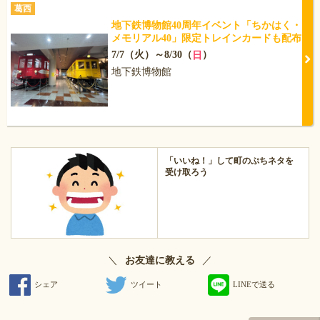
葛西
地下鉄博物館40周年イベント「ちかはく・
メモリアル40」限定トレインカードも配布
7/7（火）～8/30（
）
日
地下鉄博物館
「いいね！」して町のぷちネタを
受け取ろう
＼
／
お友達に教える
シェア
ツイート
LINEで送る