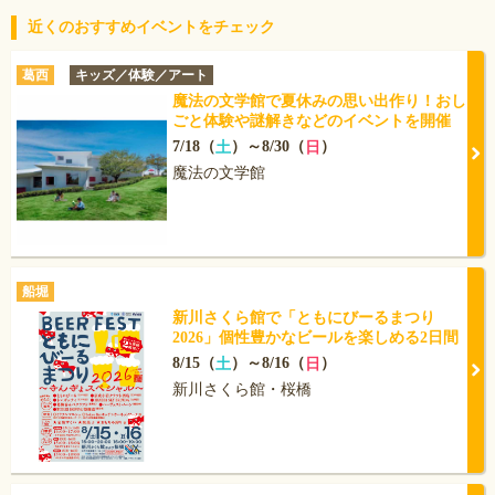
近くのおすすめイベントをチェック
葛西
キッズ／体験／アート
魔法の文学館で夏休みの思い出作り！おし
ごと体験や謎解きなどのイベントを開催
7/18（
）～8/30（
）
土
日
魔法の文学館
船堀
新川さくら館で「ともにびーるまつり
2026」個性豊かなビールを楽しめる2日間
8/15（
）～8/16（
）
土
日
新川さくら館・桜橋