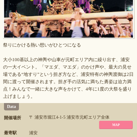
祭りにかける熱い想いがひとつになる
大小100基以上の神輿や山車が元町エリア内に繰り出す、浦安
の一大イベント。「マエダ、マエダ」のかけ声や、最大の見せ
場である“地すり”という担ぎ方など、浦安特有の神輿渡御は2日
間に渡って開催されます。担ぎ手の活気に満ちた勇姿は迫力満
点！みんなで一緒に大きな声をかけて、4年に1度の大祭を盛り
上げましょう。
Data
〒 浦安市堀江4-1-5 浦安市元町エリア全体
開催場所
MAP
最寄駅
浦安