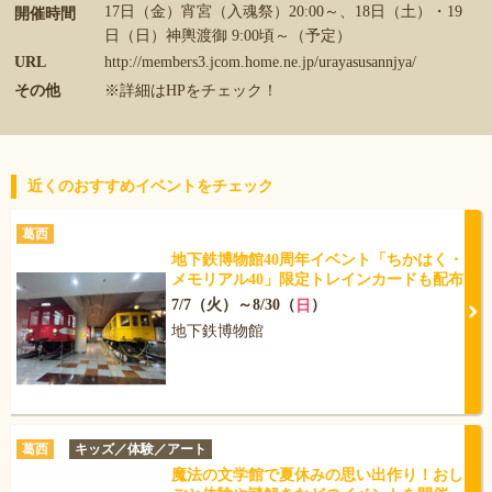
17日（金）宵宮（入魂祭）20:00～、18日（土）・19
開催時間
日（日）神輿渡御 9:00頃～（予定）
URL
http://members3.jcom.home.ne.jp/urayasusannjya/
その他
※詳細はHPをチェック！
近くのおすすめイベントをチェック
葛西
地下鉄博物館40周年イベント「ちかはく・
メモリアル40」限定トレインカードも配布
7/7（火）～8/30（
）
日
地下鉄博物館
葛西
キッズ／体験／アート
魔法の文学館で夏休みの思い出作り！おし