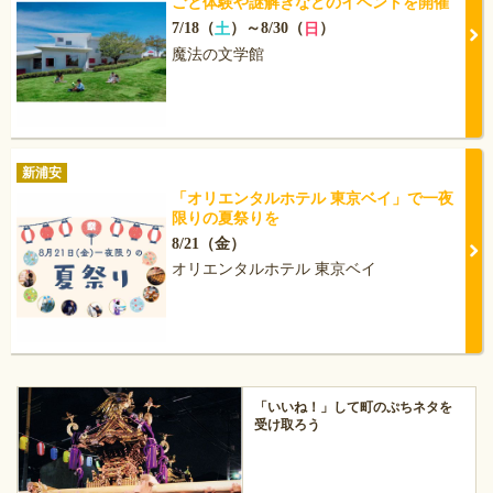
ごと体験や謎解きなどのイベントを開催
7/18（
）～8/30（
）
土
日
魔法の文学館
新浦安
「オリエンタルホテル 東京ベイ」で一夜
限りの夏祭りを
8/21（金）
オリエンタルホテル 東京ベイ
「いいね！」して町のぷちネタを
受け取ろう