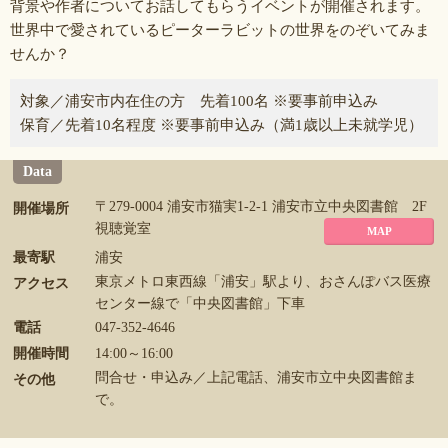
背景や作者についてお話してもらうイベントが開催されます。
世界中で愛されているピーターラビットの世界をのぞいてみま
せんか？
対象／浦安市内在住の方 先着100名 ※要事前申込み
保育／先着10名程度 ※要事前申込み（満1歳以上未就学児）
Data
〒279-0004 浦安市猫実1-2-1 浦安市立中央図書館 2F
開催場所
視聴覚室
MAP
最寄駅
浦安
東京メトロ東西線「浦安」駅より、おさんぽバス医療
アクセス
センター線で「中央図書館」下車
電話
047-352-4646
開催時間
14:00～16:00
問合せ・申込み／上記電話、浦安市立中央図書館ま
その他
で。