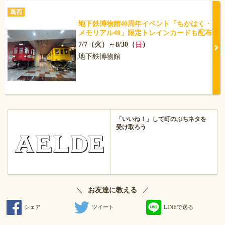
葛西
地下鉄博物館40周年イベント「ちかはく・
メモリアル40」限定トレインカードも配布
7/7（火）～8/30（
）
日
地下鉄博物館
「いいね！」して町のぷちネタを
受け取ろう
＼
／
お友達に教える
シェア
ツイート
LINEで送る