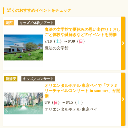
近くのおすすめイベントをチェック
葛西
キッズ／体験／アート
魔法の文学館で夏休みの思い出作り！おし
ごと体験や謎解きなどのイベントを開催
7/18（
）～8/30（
）
土
日
魔法の文学館
新浦安
キッズ／コンサート
オリエンタルホテル 東京ベイで「ファミ
リーチャペルコンサート in summer」が開
催
8/9（
）～8/15（
）
日
土
オリエンタルホテル 東京ベイ