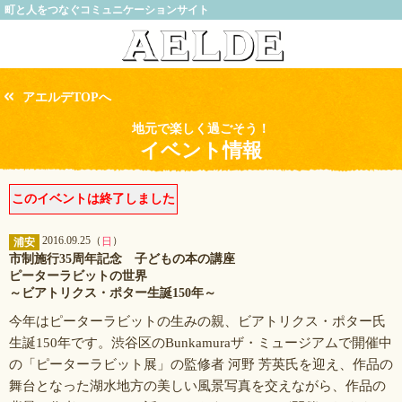
町と人をつなぐコミュニケーションサイト
アエルデTOPへ
地元で楽しく過ごそう！
イベント情報
このイベントは終了しました
2016.09.25（
）
日
浦安
市制施行35周年記念 子どもの本の講座
ピーターラビットの世界
～ビアトリクス・ポター生誕150年～
今年はピーターラビットの生みの親、ビアトリクス・ポター氏
生誕150年です。渋谷区のBunkamuraザ・ミュージアムで開催中
の「ピーターラビット展」の監修者 河野 芳英氏を迎え、作品の
舞台となった湖水地方の美しい風景写真を交えながら、作品の