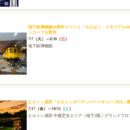
地下鉄博物館40周年イベント「ちかはく・メモリアル4
ンカードも配布
7/7（火）～8/30（
）
日
地下鉄博物館
ヒルトン成田「ヒルトンガーデンバーベキュー 2026」
7/17（金）～10/31（
）
土
ヒルトン成田 中庭芝生エリア（地下1階／グランドフロ