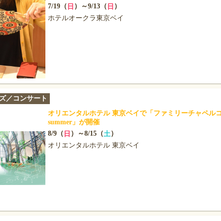
7/19（
）～9/13（
）
日
日
ホテルオークラ東京ベイ
ズ／コンサート
オリエンタルホテル 東京ベイで「ファミリーチャペルコン
summer」が開催
8/9（
）～8/15（
）
日
土
オリエンタルホテル 東京ベイ