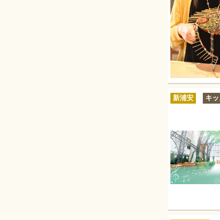
新浦安
キッ