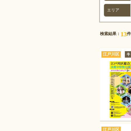
エリア
13
検索結果：
件
江戸川区
キ
江戸川区