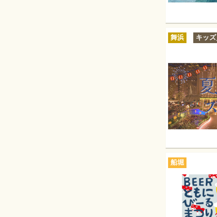
舞浜
キッズ
船堀