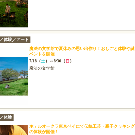
／体験／アート
魔法の文学館で夏休みの思い出作り！おしごと体験や謎
ベントを開催
7/18（
）～8/30（
）
土
日
魔法の文学館
／体験
ホテルオークラ東京ベイにて伝統工芸・親子クッキング
の体験が開催！