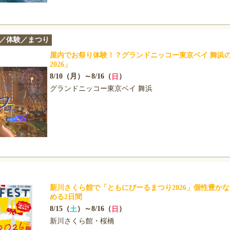
／体験／まつり
屋内でお祭り体験！？グランドニッコー東京ベイ 舞浜
2026」
8/10（月）～8/16（
）
日
グランドニッコー東京ベイ 舞浜
新川さくら館で「ともにびーるまつり2026」個性豊か
める2日間
8/15（
）～8/16（
）
土
日
新川さくら館・桜橋