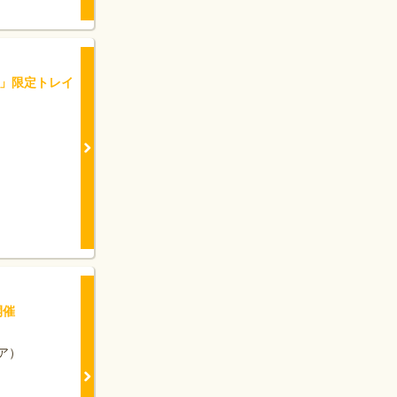
0」限定トレイ
開催
ア）