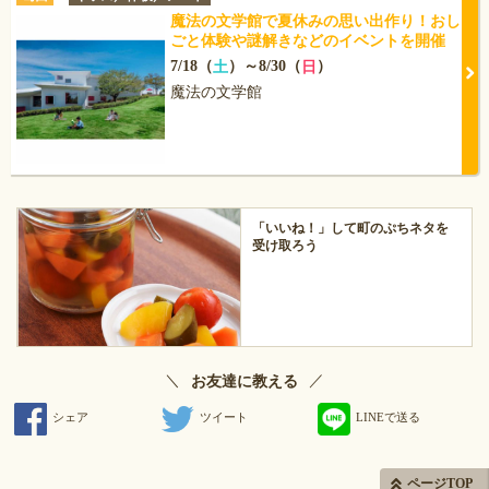
魔法の文学館で夏休みの思い出作り！おし
ごと体験や謎解きなどのイベントを開催
7/18（
）～8/30（
）
土
日
魔法の文学館
「いいね！」して町のぷちネタを
受け取ろう
＼
／
お友達に教える
シェア
ツイート
LINEで送る
ページTOP