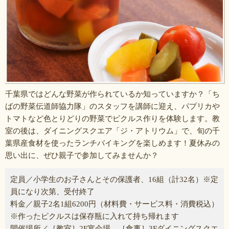
千葉県ではどんな野菜が作られているか知っていますか？「ち
ばの野菜伝道師協力隊」のスタッフを講師に迎え、パプリカや
トマトなど色とりどりの野菜でピクルス作りを体験します。教
室の後は、ダイニングスクエア「ジ・アトリウム」で、旬の千
葉県産食材を使ったランチバイキングを楽しめます！夏休みの
思い出に、ぜひ親子で参加してみませんか？
定員／小学生のお子さんとその保護者、16組（計32名）※定
員になり次第、受付終了
料金／親子2名1組6200円（材料費・サービス料・消費税込）
※作ったピクルスは保存瓶に入れて持ち帰れます
開催場所／［教室］2F宴会場、［食事］3Fダイニングスクエ