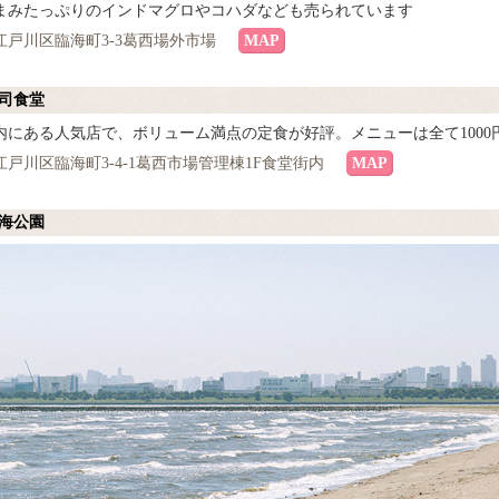
まみたっぷりのインドマグロやコハダなども売られています
江戸川区臨海町3-3葛西場外市場
MAP
寿司食堂
内にある人気店で、ボリューム満点の定食が好評。メニューは全て1000
戸川区臨海町3-4-1葛西市場管理棟1F食堂街内
MAP
臨海公園