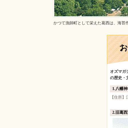
かつて漁師町として栄えた葛西は、海苔
オズマガ
の歴史・
1.八幡
【住所】江
2.旧葛