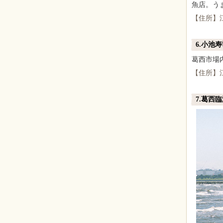
魚店。う
【住所】
6.小池
葛西市場
【住所】江
7.葛西