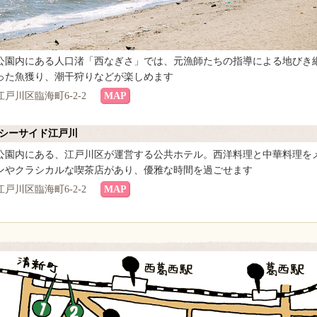
公園内にある人口渚「西なぎさ」では、元漁師たちの指導による地びき
った魚獲り、潮干狩りなどが楽しめます
戸川区臨海町6-2-2
MAP
ルシーサイド江戸川
公園内にある、江戸川区が運営する公共ホテル。西洋料理と中華料理を
ンやクラシカルな喫茶店があり、優雅な時間を過ごせます
戸川区臨海町6-2-2
MAP