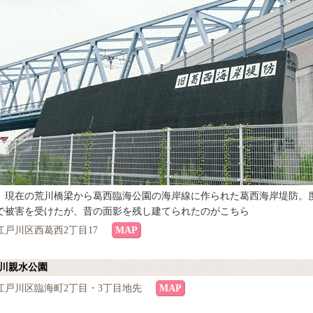
年、現在の荒川橋梁から葛西臨海公園の海岸線に作られた葛西海岸堤防。
で被害を受けたが、昔の面影を残し建てられたのがこちら
江戸川区西葛西2丁目17
MAP
近川親水公園
江戸川区臨海町2丁目・3丁目地先
MAP