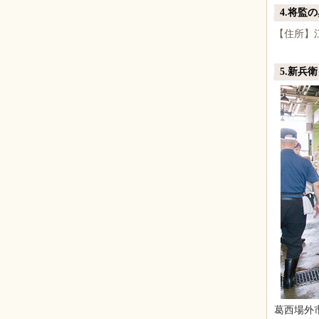
4.将監
【住所】江
5.新兵衛
葛西場外