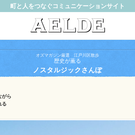
町と人をつなぐコミュニケーションサイト
オズマガジン厳選 江戸川区散歩
歴史が薫る
ノスタルジックさんぽ
ながら
れる