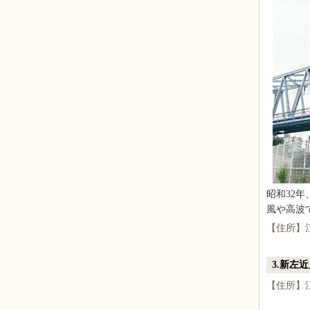
昭和32
風や高波
【住所】
3.新左
【住所】