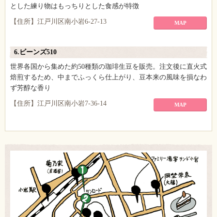
とした練り物はもっちりとした食感が特徴
【住所】江戸川区南小岩6-27-13
MAP
6.ビーンズ510
世界各国から集めた約50種類の珈琲生豆を販売。注文後に直火式
焙煎するため、中までふっくら仕上がり、豆本来の風味を損なわ
ず芳醇な香り
【住所】江戸川区南小岩7-36-14
MAP