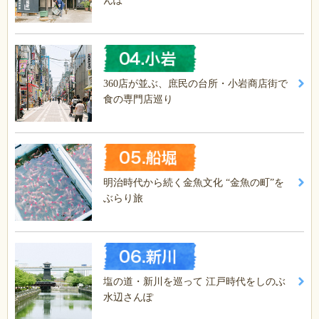
んぽ
360店が並ぶ、庶民の台所・小岩商店街で
食の専門店巡り
明治時代から続く金魚文化 “金魚の町”を
ぶらり旅
塩の道・新川を巡って 江戸時代をしのぶ
水辺さんぽ