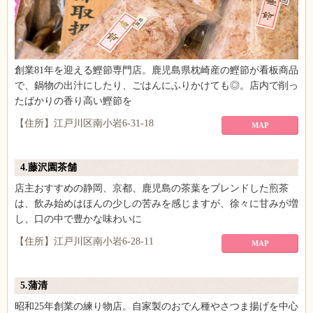
創業81年を迎える鰹節専門店。鹿児島県枕崎産の鰹節が看板商品
で、鍋物の出汁にしたり、ごはんにふりかけても◎。店内で削っ
たばかりの香り高い鰹節を
【住所】江戸川区南小岩6-31-18
MAP
4.藤沢園茶舗
店主おすすめの静岡、京都、鹿児島の茶葉をブレンドした煎茶
は、飲み始めはほんの少しの苦みを感じますが、徐々に甘みが増
し、口の中で豊かな味わいに
【住所】江戸川区南小岩6-28-11
MAP
5.蒲清
昭和25年創業の練り物店。自家製のおでん種やさつま揚げを中心